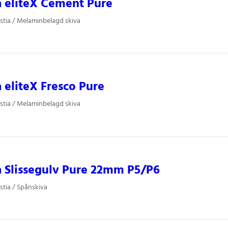
a eliteX Cement Pure
stia / Melaminbelagd skiva
a eliteX Fresco Pure
stia / Melaminbelagd skiva
a Slissegulv Pure 22mm P5/P6
stia / Spånskiva