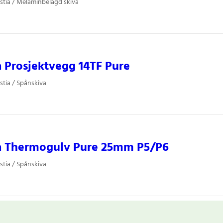
stia / Melaminbelagd skiva
a Prosjektvegg 14TF Pure
stia / Spånskiva
ia Thermogulv Pure 25mm P5/P6
stia / Spånskiva