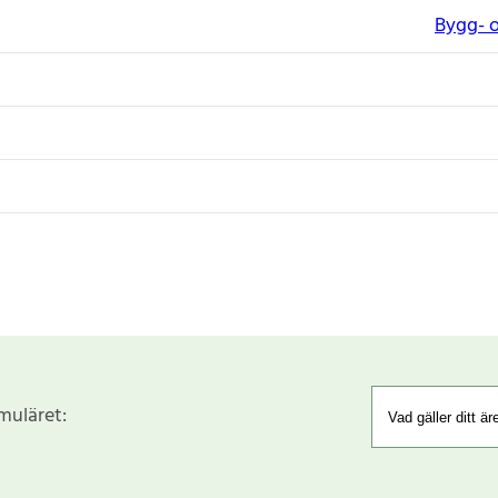
Bygg- o
rmuläret: