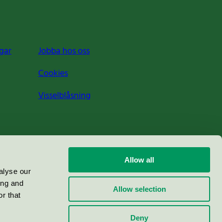
gar
Jobba hos oss
Cookies
Visselblåsning
Allow all
alyse our
ing and
Allow selection
r that
Deny