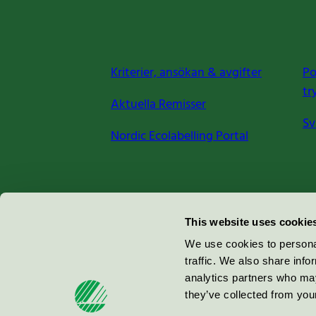
Kriterier, ansökan & avgifter
Po
tr
Aktuella Remisser
Sv
Nordic Ecolabelling Portal
Miljömärkning Sverige AB
This website uses cookie
Box
38114
We use cookies to personal
traffic. We also share info
100 64
Stockholm
analytics partners who may
they’ve collected from your