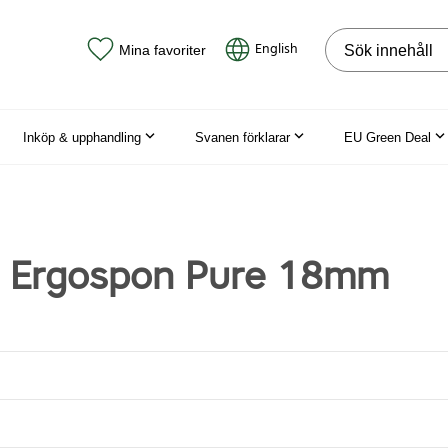
Sök på webbpla
English
Mina favoriter
Inköp & upphandling
Svanen förklarar
EU Green Deal
a Ergospon Pure 18mm