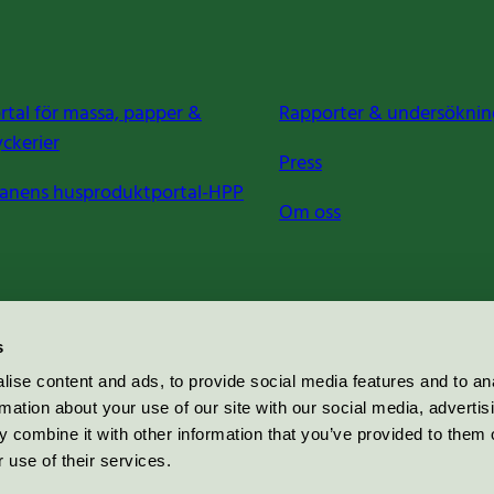
rtal för massa, papper &
Rapporter & undersöknin
yckerier
Press
anens husproduktportal-HPP
Om oss
s
ise content and ads, to provide social media features and to an
rmation about your use of our site with our social media, advertis
 combine it with other information that you’ve provided to them o
 use of their services.