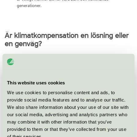
generationer.
Är klimatkompensation en lösning eller
en genväg?
En del menar att man kan kalla sig klimatneutral om
man klimatkompenserar eller köper utsläppsrätter.
Detta riskerar att bli ännu mer missvisande”. Även om
du klimatkompenserar, är inte själva produkten i sig
This website uses cookies
klimatneutral. Dessutom riskerar kompensationen att
We use cookies to personalise content and ads, to
bli ett sätt att köpa sig fri, i stället för att faktiskt
provide social media features and to analyse our traffic.
minska sina utsläpp. Klimatkompensation kan i bästa
We also share information about your use of our site with
our social media, advertising and analytics partners who
fall vara en bonus, inte en lösning.
may combine it with other information that you’ve
provided to them or that they’ve collected from your use
of their services.