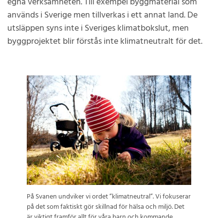
egna verksamheten. Till exempel byggmaterial som
används i Sverige men tillverkas i ett annat land. De
utsläppen syns inte i Sveriges klimatbokslut, men
byggprojektet blir förstås inte klimatneutralt för det.
På Svanen undviker vi ordet ”klimatneutral”. Vi fokuserar
på det som faktiskt gör skillnad för hälsa och miljö. Det
är viktigt framför allt för våra barn och kommande