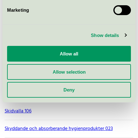
Rengöring av vätskeskadad elektronik 108
Marketing
Rengöringsmedel 026
Show details
Rengöringsmedel för livsmedelsindustrin 070
Allow all
Renoverade OEM toner- och bläckpatroner 008
Allow selection
Renovering 102
Deny
Restaurang och konferens 110
Skidvalla 106
Skyddande och absorberande hygienprodukter 023