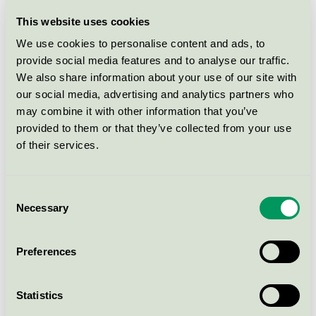
Ljus 088
This website uses cookies
We use cookies to personalise content and ads, to
Maskindiskmedel för professionellt bruk 080
provide social media features and to analyse our traffic.
We also share information about your use of our site with
Maskindiskmedel och spolglans 017
our social media, advertising and analytics partners who
may combine it with other information that you’ve
Medicinska produkter i plast och silikon 098
provided to them or that they’ve collected from your use
of their services.
Mjukpapper 005
Consent
Möbler och inredning 031
Necessary
Selection
Nya byggnader 089
Preferences
Produkter för fordonsvård 013
Statistics