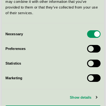
may combine it with other information that you’ve
Tryckerier och trycksaker
provided to them or that they’ve collected from your use
of their services.
Tvätthallar för transportmedel
Consent
Necessary
Selection
Riktlinjer för användning – ladda ner det
du behöver
Preferences
På länken nedan hittar du samtliga riktlinjer
Statistics
(guidelines) för hur Svanenmärket får användas,
uppdelade per produktgrupp, tjänst eller
Marketing
verksamhetsområde. Du behöver alltså inte ladda ner
ett helt logopaket om du bara vill läsa vad som gäller
för din specifika märkning.
Show details