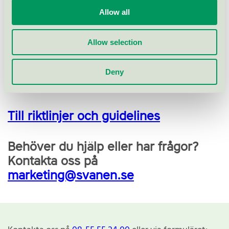
Riktlinjerna innehåller bland annat:
Allow all
Regler för hur logotypen får placeras och användas
Information om storlek, färg, bakgrund och
Allow selection
licensnummer
Exempel på korrekt och felaktig användning
Deny
Eventuella språkversioner och anpassningar
Till riktlinjer och guidelines
Behöver du hjälp eller har frågor?
Kontakta oss på
marketing@svanen.se