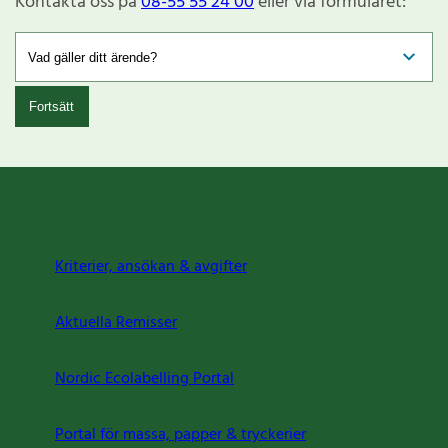
Kontakta oss på
08-55 55 24 00
eller via formuläret:
Fortsätt
Kriterier, ansökan & avgifter
Aktuella Remisser
Nordic Ecolabelling Portal
Portal för massa, papper & tryckerier