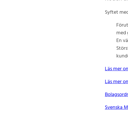
Syftet med
Förut
med g
En vä
Störs
kunde
Läs mer om
Läs mer om
Bolagsord
Svenska M