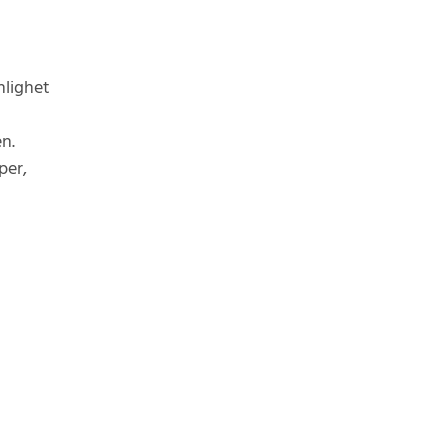
nlighet
n.
per,