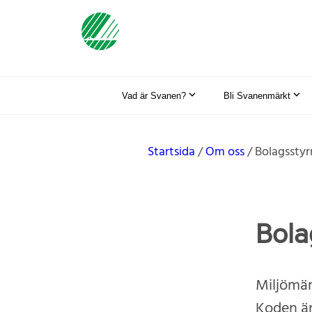
Vad är Svanen?
Bli Svanenmärkt
Startsida
Om oss
Bolagsstyr
Bola
Miljömär
Koden är