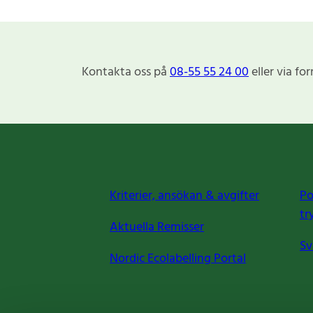
Kontakta oss på
08-55 55 24 00
eller via fo
Kriterier, ansökan & avgifter
Po
tr
Aktuella Remisser
Sv
Nordic Ecolabelling Portal