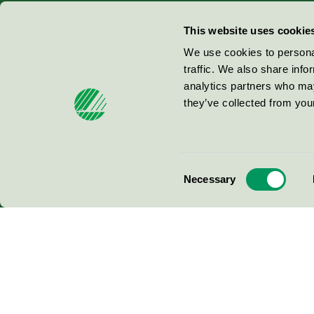
Miljömärkning Sverige AB
This website uses cookie
Box
38114
We use cookies to personal
traffic. We also share info
100 64
Stockholm
analytics partners who may
they’ve collected from your
© 2026
Consent
Necessary
Selection