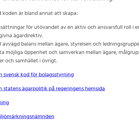
 koden är bland annat att skapa:
sättningar för utövandet av en aktiv och ansvarsfull roll i e
ivna ägardirektiv.
l avvägd balans mellan ägare, styrelsen och ledningsgruppe
ta möjliga öppenhet och samverkan mellan ägare, målgrup
r och samhället i övrigt.
 svensk kod för bolagsstyrning
 statens ägarpolitik på regeringens hemsida
ning
iljömärkningsnämnden