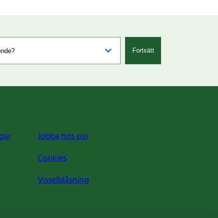
Fortsätt
gar
Jobba hos oss
Cookies
Visselblåsning