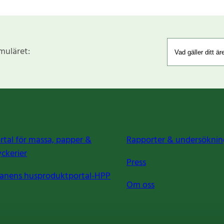
rmuläret:
rtal för massa, papper &
Rapporter & undersöknin
yckerier
Press
anens husproduktportal-HPP
Om oss