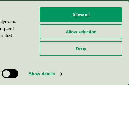
Allow all
alyse our
ing and
Allow selection
r that
Deny
Show details