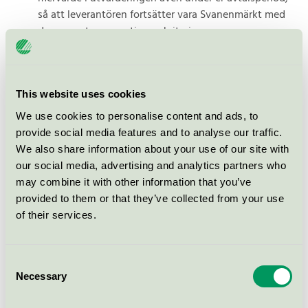
så att leverantören fortsätter vara Svanenmärkt med
den senaste generationen kriterier.
Inom vissa produktgrupper, exempelvis byggvaror så
som fönster, möbler etcetera. kan det vara bra att
tydliggöra att anbudsgivare bör ange samma
This website uses cookies
produktbenämning som finns angiven på Svanens
hemsida för att ni ska kunna säkerställa verifieringen.
We use cookies to personalise content and ads, to
provide social media features and to analyse our traffic.
Förslag på information eller som obligatoriskt krav:
We also share information about your use of our site with
”Produktbenämningar av miljömärkta produkter i
our social media, advertising and analytics partners who
varukorgen bör ha samma produktbenämning som har
may combine it with other information that you’ve
angetts för märkningsorganisationen för att skapa
provided to them or that they’ve collected from your use
spårbarhet vid utvärderingen och uppföljningen.”
of their services.
Utvärdera på andel märkta produkter
Consent
Här är ett exempel om du vill utvärdera på en viss
Necessary
Selection
andel miljömärkta produkter utifrån en stor