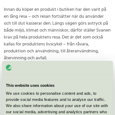
Innan du köper en produkt i butiken har den varit på
en lång resa – och resan fortsätter när du använder
och till slut kasserar den. Längs vägen görs avtryck på
både miljö, klimat och människor, därför ställer Svanen
krav på hela produktens resa. Det är det som också
kallas för produktens livscykel – från råvara,
produktion och användning, till återanvändning,
återvinning och avfall.
Helheten är viktig
Vi står inför ett antal allvarliga och komplexa
This website uses cookies
miljökriser. En klimatkris, en biologisk mångfalds-kris
We use cookies to personalise content and ads, to
och en kemikaliekris. Kriserna kan inte lösas var och en
provide social media features and to analyse our traffic.
för sig – de hänger ihop och kräver en helhetssyn – ett
We also share information about your use of our site with
our social media, advertising and analytics partners who
synsätt som genomsyrar Svanens sätt att arbeta.