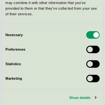
may combine it with other information that you’ve
provided to them or that they’ve collected from your use
of their services.
Consent
Necessary
Selection
Preferences
Statistics
Marketing
Helhetssynen gör det möjligt att ställa krav där det
finns störst chans att minimera den totala
Show details
miljöpåverkan. För medan vissa produkter har störst