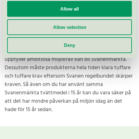
påverkan på miljön när de tillverkas, har andra det när
Allow all
de används. Och medan vissa produkter har en stor
potential att minska sin klimatpåverkan, kan andra
minska användningen av oönskade kemikalier.
Allow selection
Helhetsperspektivet gör Svanen till en av världens
Deny
tuffaste miljömärkningar. Endast produkter som
uppfyller ambitiösa miljökrav kan bli Svanenmärkta.
Dessutom måste produkterna hela tiden klara tuffare
och tuffare krav eftersom Svanen regelbundet skärper
kraven. Så även om du har använt samma
Svanenmärkta tvättmedel i 15 år kan du vara säker på
att det har mindre påverkan på miljön idag än det
hade för 15 år sedan.