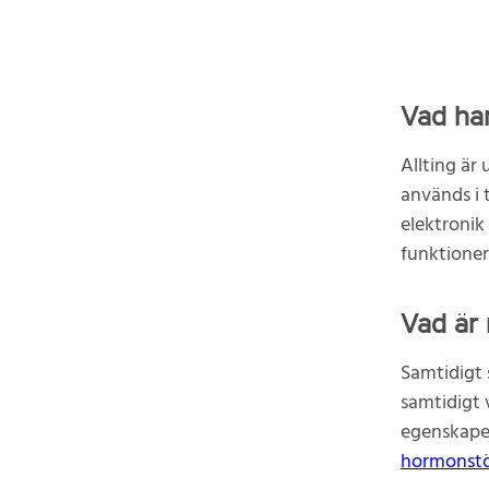
Vad har
Allting är
används i 
elektronik
funktioner
Vad är
Samtidigt 
samtidigt v
egenskaper
hormonst