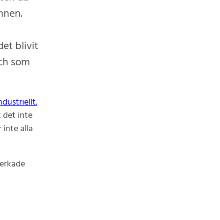
ämnen.
et blivit
och som
dustriellt.
 det inte
inte alla
verkade