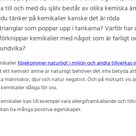
ja till och med du själv består av olika kemiska 
du tänker på kemikalier kanske det är röda
trianglar som poppar upp i tankarna? Varför har d
i förknippar kemikalier med något som är farligt 
 undvika?
ikalier
förekommer naturligt i miljön och andra tillverkas in
tt ett kemiskt ämne är naturligt behöver det inte betyda att
a människor, djur och natur negativt. Och på motsatt vis är 
 kemikalier dåliga för oss.
kemikalier kan till exempel vara allergiframkallande och till
 kan ha många positiva egenskaper.