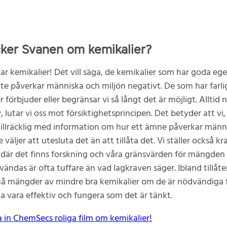
cker Svanen om kemikalier?
lar kemikalier! Det vill säga, de kemikalier som har goda eg
te påverkar människa och miljön negativt. De som har farli
förbjuder eller begränsar vi så långt det är möjligt. Alltid n
v, lutar vi oss mot försiktighetsprincipen. Det betyder att vi,
 tillräcklig med information om hur ett ämne påverkar männ
re väljer att utesluta det än att tillåta det. Vi ställer också kr
 där det finns forskning och våra gränsvärden för mängden
ändas är ofta tuffare än vad lagkraven säger. Ibland tillåter
 mängder av mindre bra kemikalier om de är nödvändiga f
a vara effektiv och fungera som det är tänkt.
a in ChemSecs roliga film om kemikalier!