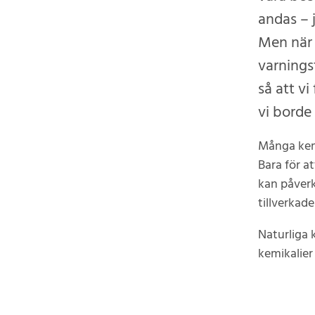
andas – 
Men när 
varnings
så att v
vi borde
Många kem
Bara för a
kan påverk
tillverkade
Naturliga 
kemikalier