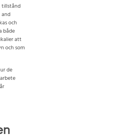
tillstånd
n and
rkas och
da både
kalier att
syn och som
ur de
 arbete
år
en