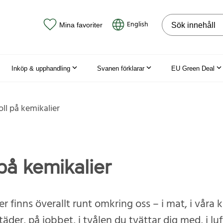
Sök på webbpla
English
Mina favoriter
Inköp & upphandling
Svanen förklarar
EU Green Deal
oll på kemikalier
 på kemikalier
r finns överallt runt omkring oss – i mat, i våra kl
äder, på jobbet, i tvålen du tvättar dig med, i lu