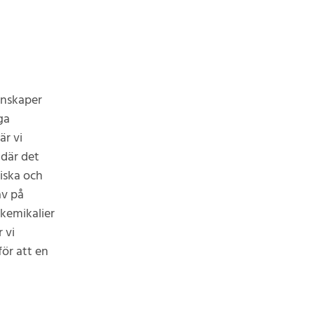
enskaper
ga
är vi
 där det
iska och
av på
 kemikalier
 vi
ör att en