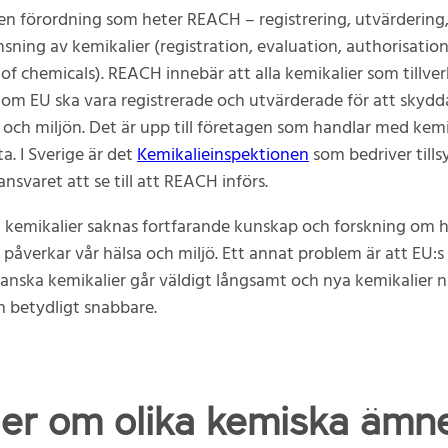
 en förordning som heter REACH – registrering, utvärdering, 
sning av kemikalier (registration, evaluation, authorisatio
n of chemicals). REACH innebär att alla kemikalier som tillve
om EU ska vara registrerade och utvärderade för att skyd
och miljön. Det är upp till företagen som handlar med kemi
a. I Sverige är det
Kemikalieinspektionen
som bedriver till
nsvaret att se till att REACH införs.
kemikalier saknas fortfarande kunskap och forskning om h
t påverkar vår hälsa och miljö. Ett annat problem är att EU:s
anska kemikalier går väldigt långsamt och nya kemikalier n
 betydligt snabbare.
er om olika kemiska ämn