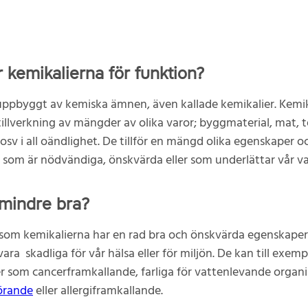
 kemikalierna för funktion?
 uppbyggt av kemiska ämnen, även kallade kemikalier. Kemik
tillverkning av mängder av olika varor; byggmaterial, mat, te
 osv i all oändlighet. De tillför en mängd olika egenskaper o
 som är nödvändiga, önskvärda eller som underlättar vår v
 mindre bra?
som kemikalierna har en rad bra och önskvärda egenskaper
ara skadliga för vår hälsa eller för miljön. De kan till exemp
 som cancerframkallande, farliga för vattenlevande organ
örande
eller allergiframkallande.