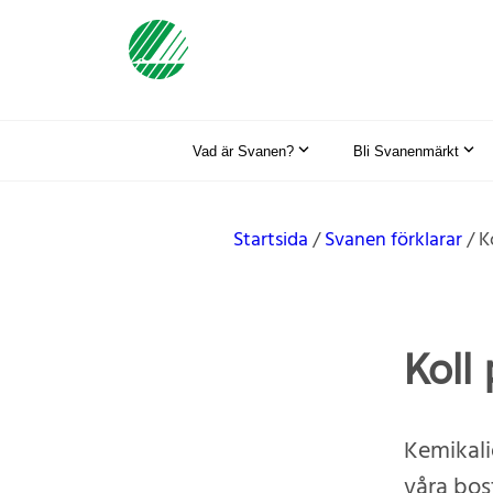
Vad är Svanen?
Bli Svanenmärkt
Startsida
Svanen förklarar
K
Koll
Kemikalie
våra bost