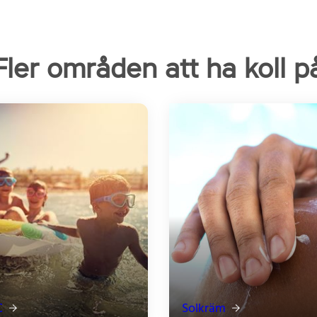
Fler områden att ha koll p
C
Solkräm