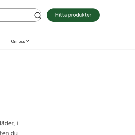
tsen
Hitta produkter
Om oss
äder, i
ften du