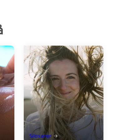
å
Siloxaner