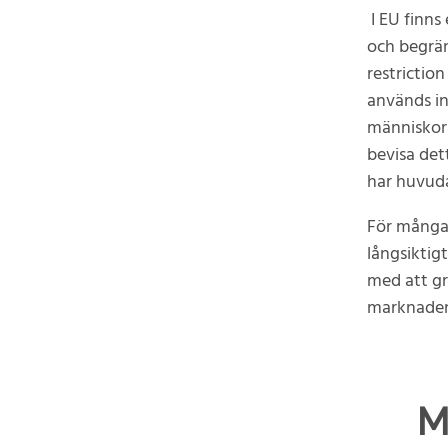
I EU finns
och begrän
restrictio
används in
människor 
bevisa dett
har huvuda
För många 
långsiktig
med att gr
marknaden
M