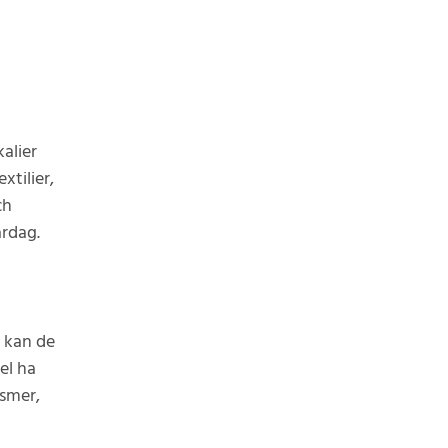
alier
xtilier,
ch
ardag.
 kan de
el ha
ismer,