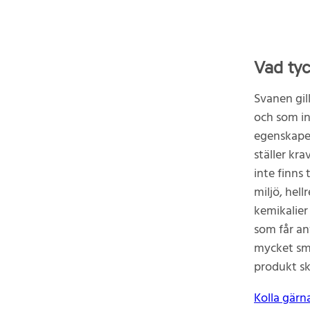
Vad ty
Svanen gil
och som in
egenskaper 
ställer kra
inte finns
miljö, hell
kemikalier
som får anv
mycket små
produkt sk
Kolla gärn