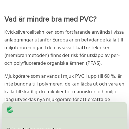
Vad är mindre bra med PVC?
Kvicksilvercelltekniken som fortfarande används i vissa
anläggningar utanför Europa är en betydande källa till
miljöföroreningar. I den avsevärt bättre tekniken
(membranmetoden) finns det risk för utsläpp av per-
och polyfluorerade organiska ämnen (PFAS).
Mjukgörare som används i mjuk PVC i upp till 60 %, är
inte bundna till polymeren, de kan läcka ut och vara en
källa till skadliga kemikalier för människor och miljö.
Idag utvecklas nya mjukgörare för att ersätta de
ftalater som har gett anledning till oro på grund av
deras reproduktionstoxiska- och hormonstörande
effekter.