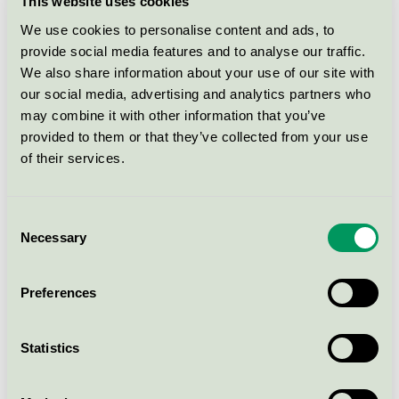
This website uses cookies
Alla nordiska länder tillåter inte förbränning av använd
We use cookies to personalise content and ads, to
PVC. Danmark har en avfallslagstiftning som säger att
provide social media features and to analyse our traffic.
all PVC ska sorteras för materialåtervinning. Om
We also share information about your use of our site with
materialet exempelvis på grund av tillsatser inte kan
our social media, advertising and analytics partners who
materialåtervinnas måste det deponeras. Därför tittar
may combine it with other information that you’ve
provided to them or that they’ve collected from your use
Nordisk Miljömärkning på möjligheterna att kräva
of their services.
återvinning/återtagningssystem för specifika
produktgrupper.
Consent
Vad tycker Svanen om PVC?
Necessary
Selection
Generellt förbjuder eller starkt begränsar Svanen PVC i
Preferences
produkter där det finns bättre miljöalternativ som
fyller samma funktion eller i vanliga förpackningar
Statistics
eftersom avfallshanteringssystemen inte sorterar PVC
för materialåtervinning. Svanen förbjuder PVC i