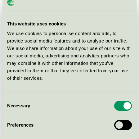
erhålla dessa så tar vi bort dina personuppgifter.
Vi hanterar dina personuppgifter internt i bolagets
CRM system.
This website uses cookies
Vi lämnar aldrig ut dina personuppgifter till tredje part.
We use cookies to personalise content and ads, to
provide social media features and to analyse our traffic.
Ändringar i Policyn
We also share information about your use of our site with
Samtliga ändringar i denna policy publiceras av
our social media, advertising and analytics partners who
may combine it with other information that you’ve
Miljömärkning Sverige AB på denna sida tillsammans
provided to them or that they’ve collected from your use
med information om när ändringarna träder i kraft.
of their services.
Om Miljömärkning Sverige AB gör några större eller
betydande ändringar i Policyn meddelar vi detta via e-
post. Du hittar det datum som Policyn senast
Consent
uppdaterades högst upp på sidan.
Necessary
Selection
Använder vi Cookies?
Preferences
En cookie är en liten fil som placeras i din dator när du