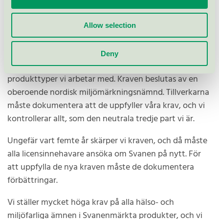
Svanen, Nordens officiella miljömärkning, är ett viktigt
Allow selection
verktyg för att påverka konsumenters och
producenters beteende.
Deny
Våra experter utformar stränga miljökrav för de 2-300
produkttyper vi arbetar med. Kraven beslutas av en
oberoende nordisk miljömärkningsnämnd. Tillverkarna
måste dokumentera att de uppfyller våra krav, och vi
kontrollerar allt, som den neutrala tredje part vi är.
Ungefär vart femte år skärper vi kraven, och då måste
alla licensinnehavare ansöka om Svanen på nytt. För
att uppfylla de nya kraven måste de dokumentera
förbättringar.
Vi ställer mycket höga krav på alla hälso- och
miljöfarliga ämnen i Svanenmärkta produkter, och vi