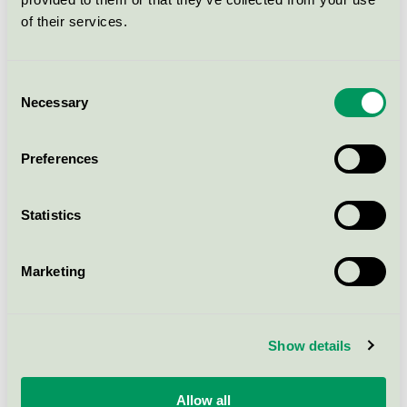
Mysk
of their services.
Triklosan
Nanopartiklar
Halogenerade organiska föreningar (t.ex.
Consent
bromerade flamskyddsmedel och
Necessary
Selection
fluorföreningar)
Bisfenol A
Preferences
Fri formaldehyd
Tungmetaller
Organiska tennföreningar
Statistics
Ämnen som inte bryts ner utan lagras i
organismer och är giftiga
Marketing
Show details
Svanen bidrar till en vardag med
färre miljögifter
Allow all