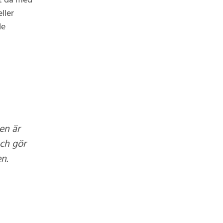
et då med
ller
de
en är
och gör
n.