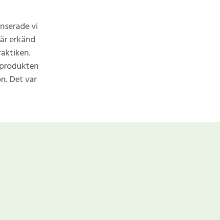
anserade vi
 är erkänd
raktiken.
 produkten
ön. Det var