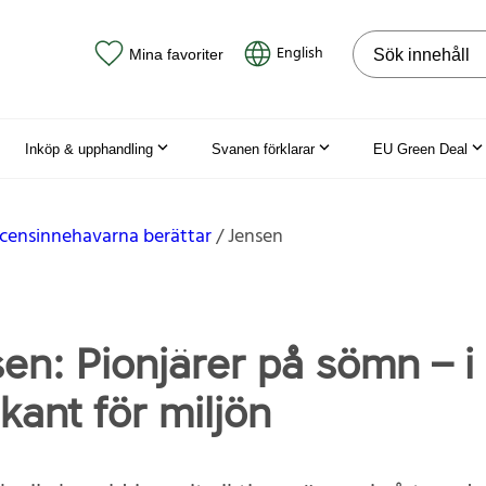
Sök på webbpla
English
Mina favoriter
Inköp & upphandling
Svanen förklarar
EU Green Deal
icensinnehavarna berättar
Jensen
en: Pionjärer på sömn – i
kant för miljön