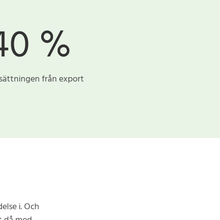
40 %
ättningen från export
delse i. Och