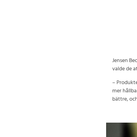
Jensen Beds
valde de a
– Produkte
mer hållba
bättre, oc