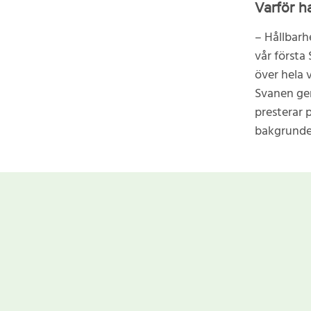
Varför h
– Hållbarhe
vår första
över hela 
Svanen ger
presterar p
bakgrunden