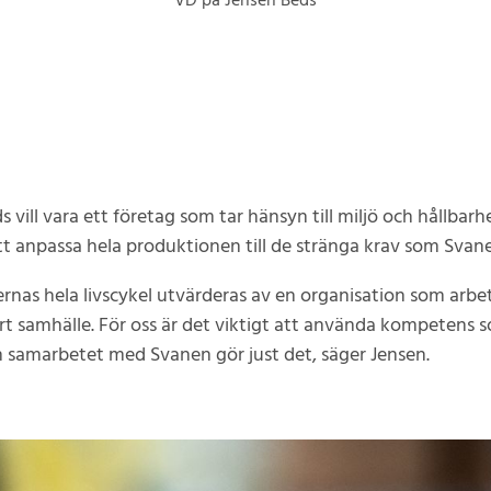
VD på Jensen Beds
 vill vara ett företag som tar hänsyn till miljö och hållbarh
tt anpassa hela produktionen till de stränga krav som Svanen
rnas hela livscykel utvärderas av en organisation som arbet
rt samhälle. För oss är det viktigt att använda kompetens 
h samarbetet med Svanen gör just det, säger Jensen.