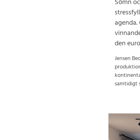
Sömn och
stressfyl
agenda. 
vinnande
den eur
Jensen Bed
produktion
kontinenta
samtidigt 