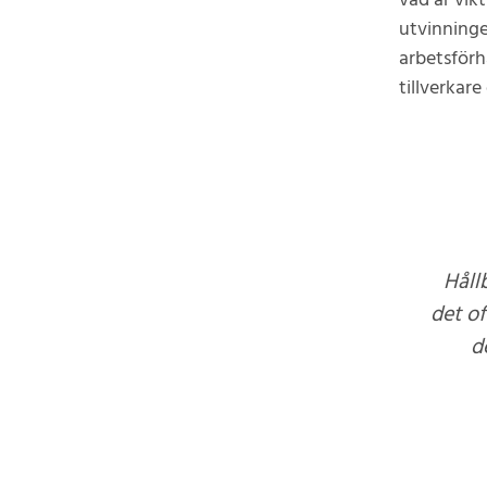
vad är vik
utvinninge
arbetsförh
tillverkar
Håll
det of
d