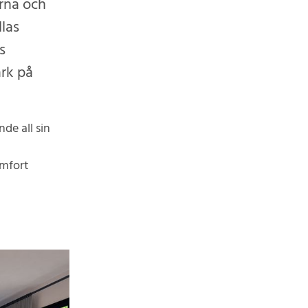
erna och
llas
s
rk på
de all sin
omfort