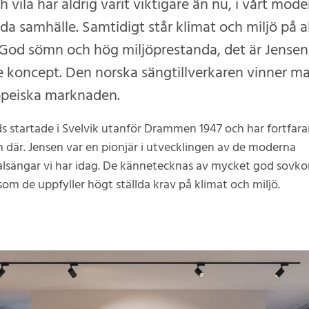
 vila har aldrig varit viktigare än nu, i vårt mod
lda samhälle. Samtidigt står klimat och miljö på a
God sömn och hög miljöprestanda, det är Jensen
 koncept. Den norska sängtillverkaren vinner ma
opeiska marknaden.
s startade i Svelvik utanför Drammen 1947 och har fortfaran
 där. Jensen var en pionjär i utvecklingen av de moderna
lsängar vi har idag. De kännetecknas av mycket god sovk
som de uppfyller högt ställda krav på klimat och miljö.