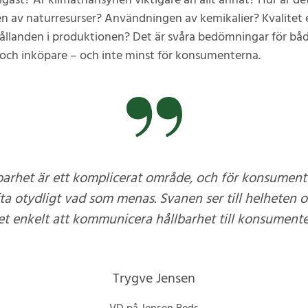
tigast? Är klimathänsynen viktigare än allt annat? Hur är d
n av naturresurser? Användningen av kemikalier? Kvalitet e
ållanden i produktionen? Det är svåra bedömningar för bå
e och inköpare – och inte minst för konsumenterna.
barhet är ett komplicerat område, och för konsument
ta otydligt vad som menas. Svanen ser till helheten 
et enkelt att kommunicera hållbarhet till konsumente
Trygve Jensen