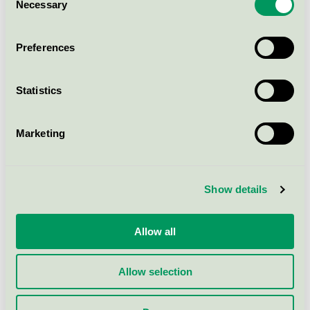
Necessary
Selection
Preferences
För frågor och funderingar
Statistics
Marketing
Show details
Allow all
Allow selection
Anna Norberg
Lena Mårdh
Press- och PR-ansvarig
Projektledare offentlig