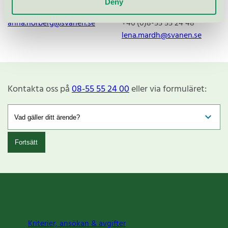
Deny
+46 (0)8-55 55 24 13
upphandling och inköp
anna.norberg@svanen.se
+46 (0)8-55 55 24 48
lena.mardh@svanen.se
Kontakta oss på
08-55 55 24 00
eller via formuläret:
Fortsätt
Kriterier, ansökan & avgifter