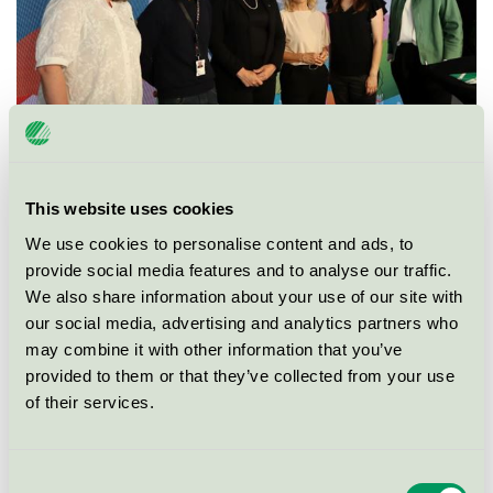
Hållbar upphandling
This website uses cookies
Detta seminarium handlade om hur miljömärkning kan
We use cookies to personalise content and ads, to
bidra till en mer hållbar upphandling. Samtalet tog
provide social media features and to analyse our traffic.
avstamp i en ny rapport från Miljömärkning Sverige
We also share information about your use of our site with
och Naturskyddsföreningen, där det tydligt slås fast
our social media, advertising and analytics partners who
may combine it with other information that you’ve
att miljömärkningar är juridiskt säkra och tillåtna att
provided to them or that they’ve collected from your use
använda.
of their services.
Se inspelningen av seminariet här.
Consent