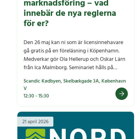
marknadsföring – vad
innebär de nya reglerna
för er?
Den 26 maj kan ni som är licensinnehavare
gå gratis på en föreläsning i Köpenhamn.
Medverkar gör Ola Hellerup och Oskar Lärn
från Ica Malmborg. Seminariet hålls på
danska, med undantag för de svenska
Scandic Kødbyen, Skelbækgade 3A, København
talarna.
V
12:30 - 15:30
Framtidens gröna marknadsföring – vad innebär de nya
21 april 2026