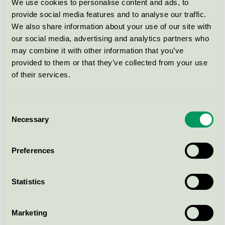
We use cookies to personalise content and ads, to
provide social media features and to analyse our traffic.
We also share information about your use of our site with
our social media, advertising and analytics partners who
may combine it with other information that you’ve
provided to them or that they’ve collected from your use
of their services.
WEBBINARIUM
Nya EU-regler mot
Consent
greenwashing: Så säkrar
Necessary
Selection
du trovärdiga budskap!
Preferences
EU skärper kraven på hur miljö- och
klimatpåståenden får användas. Med de nya
Statistics
reglerna Empowering Consumers, Stärkt
konsumentmakt, blir tydlig och transparent
Marketing
kommunikation viktigare än någonsin.