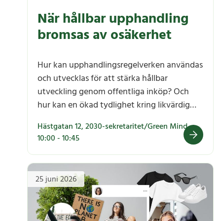
När hållbar upphandling
bromsas av osäkerhet
Hur kan upphandlingsregelverken användas
och utvecklas för att stärka hållbar
utveckling genom offentliga inköp? Och
hur kan en ökad tydlighet kring likvärdig
märkning underlätta möjligheten att
Hästgatan 12, 2030-sekretaritet/Green Mind
använda hållbarhetsmärkningar i
10:00 - 10:45
upphandling?
När hållbar upphandling bromsas av osäkerhet
25 juni 2026