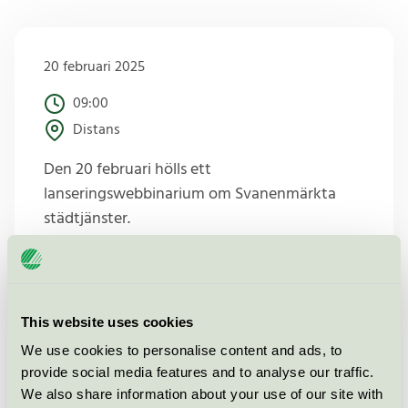
20 februari 2025
09:00
Distans
Den 20 februari hölls ett
lanseringswebbinarium om Svanenmärkta
städtjänster.
Intresserad av vad som
This website uses cookies
presenterades?
We use cookies to personalise content and ads, to
provide social media features and to analyse our traffic.
Ta del av lanseringspresentationen här.
We also share information about your use of our site with