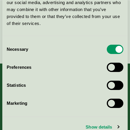
our social media, advertising and analytics partners who
may combine it with other information that you’ve
Kontakta oss på
08-55 55 24 00
eller via formuläret:
provided to them or that they’ve collected from your use
of their services.
Consent
Fortsätt
Necessary
Selection
Preferences
Statistics
Kriterier, ansökan & avgifter
Marketing
Aktuella Remisser
Nordic Ecolabelling Portal
Show details