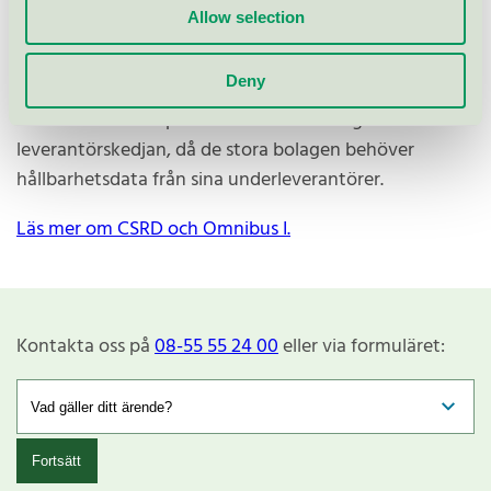
Bolag utanför EU med filialer/dotterföretag av viss
Allow selection
storlek.
Deny
I EU gäller CSRD initialt för 50 000 företag. Kraven
kommer dock att påverka mindre företag i
leverantörskedjan, då de stora bolagen behöver
hållbarhetsdata från sina underleverantörer.
Läs mer om CSRD och Omnibus I.
Kontakta oss på
08-55 55 24 00
eller via formuläret:
Fortsätt