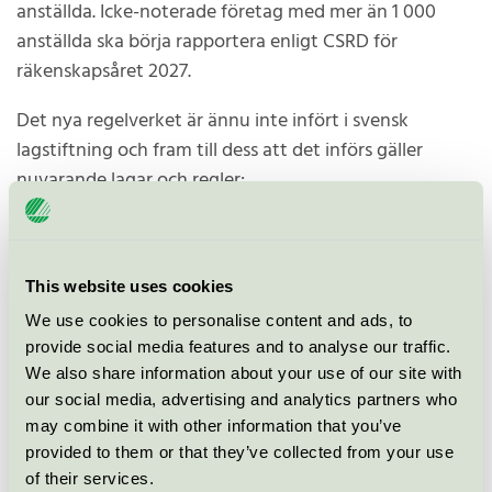
anställda. Icke-noterade företag med mer än 1 000
anställda ska börja rapportera enligt CSRD för
räkenskapsåret 2027.
Det nya regelverket är ännu inte infört i svensk
lagstiftning och fram till dess att det införs gäller
nuvarande lagar och regler:
Rapportering för räkenskapsåret 2024/25
Gäller för stora svenska företag och koncerner av
This website uses cookies
allmänintresse (banker, försäkringsbolag och
We use cookies to personalise content and ads, to
börsnoterade bolag) med fler än 500 anställda och
provide social media features and to analyse our traffic.
som antingen har mer än 280 miljoner kronor i
We also share information about your use of our site with
our social media, advertising and analytics partners who
balansomslutning eller 550 miljoner kronor i
may combine it with other information that you’ve
nettoomsättning.
provided to them or that they’ve collected from your use
of their services.