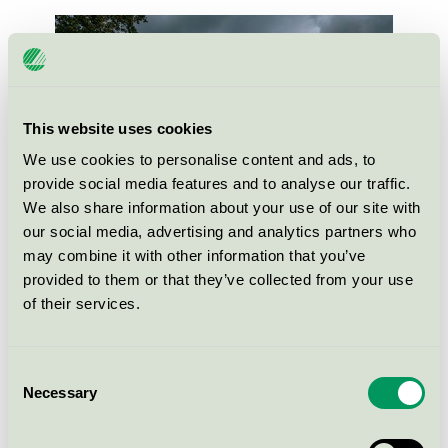
This website uses cookies
We use cookies to personalise content and ads, to
provide social media features and to analyse our traffic.
We also share information about your use of our site with
our social media, advertising and analytics partners who
may combine it with other information that you’ve
Spexarens studentlägenheter i Uppsala.
provided to them or that they’ve collected from your use
of their services.
Kommunikationen, om Svanenmärkningen av
Consent
bostäderna, till hyresgästerna sker på olika sätt.
Necessary
Selection
Exempelvis sätts det upp plaketter med Svanenloggan
vid entréerna så att de blir väl synliga för