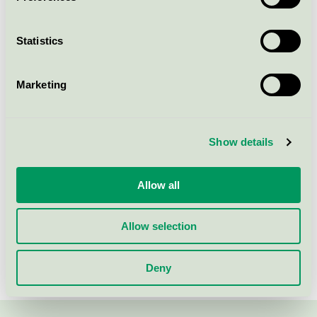
startpaket art. 7326
Svanen / SINI / Glas- och spegelrengöringsmedel
Statistics
SINI rengöringstablett Toalett
startpaket art. 7325
Marketing
Svanen / SINI / Bad - och sanitetsrengöringsmedel
Show details
SINI Rengöringstablett universal
refill 2 st art. 7303
Allow all
Svanen / SINI / Allrengöringsmedel
Allow selection
SINI rengörinstablett Fönster
refill 2 st art. 7306
Deny
Svanen / SINI / Glas- och spegelrengöringsmedel