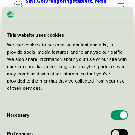
SINI Golvrengöringstablett, refill
Svanen / SINI / Allrengöringsmedel
SINI x KEVIN rengöringstablett
Universal Cloudy, refill
This website uses cookies
Svanen / SINI / Allrengöringsmedel
We use cookies to personalise content and ads, to
provide social media features and to analyse our traffic.
We also share information about your use of our site with
SINI Diskmedelstablett, start
our social media, advertising and analytics partners who
Svanen / SINI / Handdiskmedel
may combine it with other information that you’ve
provided to them or that they’ve collected from your use
of their services.
SINI x Kevin rengöringstablett
universal startpaket art. 7329
Svanen / SINI / Allrengöringsmedel
Consent
Necessary
Selection
SINI rengöringstablett Fönster
Preferences