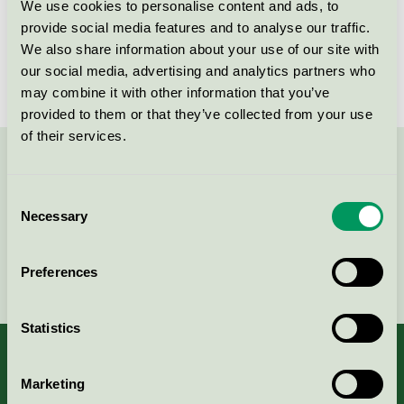
We use cookies to personalise content and ads, to
provide social media features and to analyse our traffic.
BERGA Set
We also share information about your use of our site with
our social media, advertising and analytics partners who
Svanen, EU Ecolabel / BERGA / Kopierings- och
tryckpapper
may combine it with other information that you’ve
provided to them or that they’ve collected from your use
of their services.
Kontakta oss på
08-55 55 24 00
eller via formuläret:
Consent
Necessary
Selection
Fortsätt
Preferences
Statistics
Marketing