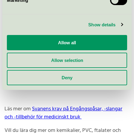
Marketing
Lim, som används i produkten och tillsatser i
plasten, såsom mjukgörare, färgämnen och
antioxidanter.
Show details
Förbud mot PVC, ftalater och latex.
Kemikalier klassade som miljöskadliga,
Allow all
giftiga, allergiframkallande, misstänkt
hormonförstörande och CMR
(cancerframkallande, mutagena,
Allow selection
reproduktionsförstörande) får inte tillsättas
plasten eller vara del av limmet.
Deny
Läs mer om
Svanens krav på Engångspåsar, -slangar
och -tillbehör för medicinskt bruk
Vill du lära dig mer om kemikalier, PVC, ftalater och