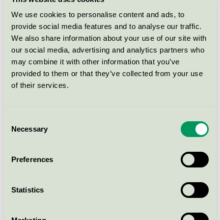
känner 97% till Svanen. Tilliten till Svanen, som är en
oberoende tredjepartscertifiering, är hög: 61% medan,
We use cookies to personalise content and ads, to
bara 22% litar på marknadsföring som använder
provide social media features and to analyse our traffic.
We also share information about your use of our site with
argument som “miljövänlig”, “hållbar” eller
our social media, advertising and analytics partners who
“klimatneutral”.
may combine it with other information that you’ve
provided to them or that they’ve collected from your use
Svanenmärket gör det inte bara lättare i de små
of their services.
inköpen att göra bättre val för miljön. Genom att fler
och fler produkter inom vården blir Svanenmärka blir
det även i de stora inköpen, i upphandlingar, lättare
Consent
att göra bättre val.
Necessary
Selection
Preferences
För att få använda Svanenmärket på sin
Statistics
produkt måste tuffa miljö- och hälsokrav
uppfyllas. Kraven inkluderar: