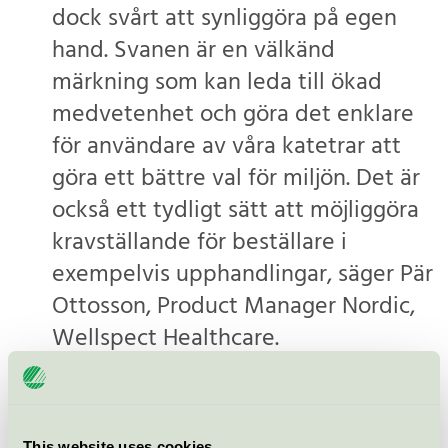
dock svårt att synliggöra på egen
hand. Svanen är en välkänd
märkning som kan leda till ökad
medvetenhet och göra det enklare
för användare av våra katetrar att
göra ett bättre val för miljön. Det är
också ett tydligt sätt att möjliggöra
kravställande för beställare i
exempelvis upphandlingar, säger Pär
Ottosson, Product Manager Nordic,
Wellspect Healthcare.
Svanen är Nordens officiella miljömärkning. I Sverige
This website uses cookies