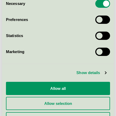
18x350x4500mm foring NCS/RAL
Necessary
Selection
alle farger
Svanen / Sørlandslisten / Lister
Preferences
Sørlandslisten fuktbestandig MDF
Statistics
18x250x4500mm foring NCS/RAL
alle farger
Svanen / Sørlandslisten / Lister
Marketing
Sørlandslisten fuktbestandig MDF
18x45x4500mm Kaia m/skygge
Show details
tak NCS/RAL alle farger
Svanen / Sørlandslisten / Lister
Allow all
Sørlandslisten fuktbestandig MDF
Allow selection
18x070x4500mm foring NCS/RAL
alle farger