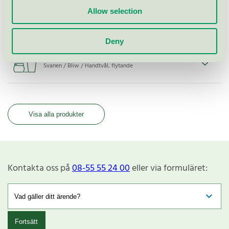
Bliw Forest Berries, 600 ml refill
Allow selection
Svanen / Bliw / Handtvål, flytande
Deny
Bliw Rhubarb, 300 ml pump
Svanen / Bliw / Handtvål, flytande
Visa alla produkter
Kontakta oss på
08-55 55 24 00
eller via formuläret:
Fortsätt