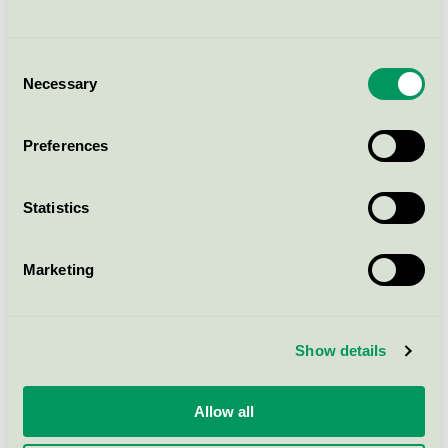
Bliw Apple Blossom, 1 L (kartong)
Svanen / Bliw / Handtvål, flytande
Consent
Necessary
Selection
Bliw Winter Edition, 300 ml
pumpe
Preferences
Svanen / Bliw / Handtvål, flytande
Statistics
Bliw Spring Flower, 300 ml pump
Svanen / Bliw / Handtvål, flytande
Marketing
Bliw Wild Strawberry, 300 ml
Show details
pump
Svanen / Bliw / Handtvål, flytande
Allow all