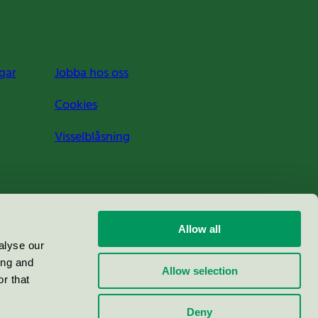
gar
Jobba hos oss
Cookies
Visselblåsning
Allow all
alyse our
ing and
Allow selection
r that
Deny