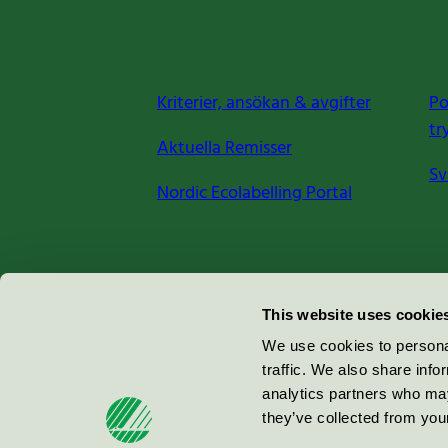
Kriterier, ansökan & avgifter
Po
tr
Aktuella Remisser
Sv
Nordic Ecolabelling Portal
Miljömärkning Sverige AB
This website uses cookie
Box
38114
We use cookies to personal
traffic. We also share info
100 64
Stockholm
analytics partners who may
they’ve collected from your