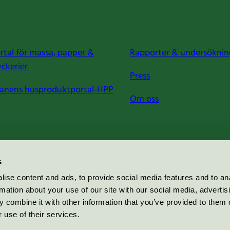
rtal för massa, papper &
Rapporter & undersöknin
yckerier
Press
anens husproduktportal-HPP
Om oss
s
ise content and ads, to provide social media features and to an
rmation about your use of our site with our social media, advertis
 combine it with other information that you’ve provided to them o
 use of their services.