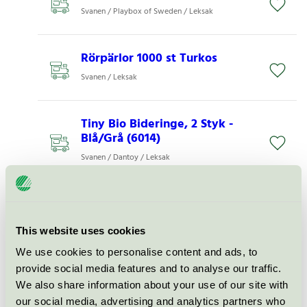
Svanen / Playbox of Sweden / Leksak
Rörpärlor 1000 st Turkos
Svanen / Leksak
Tiny Bio Bideringe, 2 Styk -
Blå/Grå (6014)
Svanen / Dantoy / Leksak
Bra Förlag, Rörpärlor 4000 st i
hink + platta
This website uses cookies
Svanen / Leksak
We use cookies to personalise content and ads, to
provide social media features and to analyse our traffic.
Green Garden Salatsæt (7022)
We also share information about your use of our site with
our social media, advertising and analytics partners who
Svanen / Dantoy / Leksak