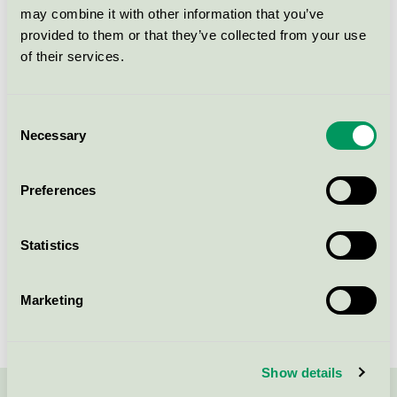
may combine it with other information that you’ve
provided to them or that they’ve collected from your use
Rörpärlor 5000 st Gladmix
of their services.
Svanen / Playbox of Sweden / Leksak
Consent
Necessary
Green Garden Frugt & Grønt i
Selection
Net 10 Dele (4742)
Svanen / Dantoy / Leksak
Preferences
Statistics
Visa fler
Marketing
Show details