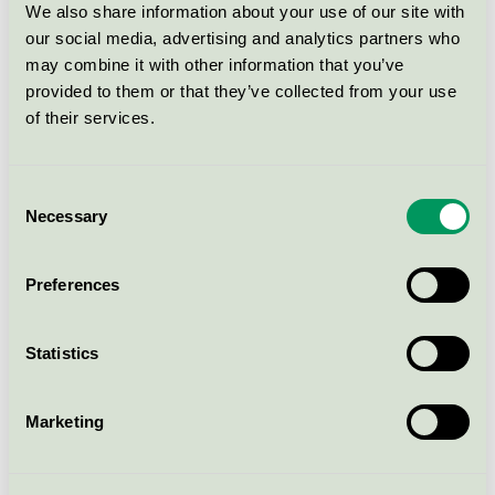
We also share information about your use of our site with
Spisestel Morgen-Middag Krt.
our social media, advertising and analytics partners who
(6940)
may combine it with other information that you’ve
Svanen / Dantoy / Leksak
provided to them or that they’ve collected from your use
of their services.
Sandsæt-84 Dele Krt. (6962)
Svanen / Dantoy / Leksak
Consent
Necessary
Selection
Rörpärlor XL brun 1000 st
Preferences
Svanen / Playbox of Sweden / Leksak
Statistics
Søstrene Grene, Pärlor Nude
Svanen / Søstrene Grene / Leksak
Marketing
Søstrene Grene, Pärlor Black