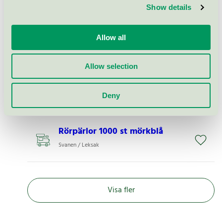
Svanen / Søstrene Grene / Leksak
Show details
Rörpärlor XL 10-färgmix 900 st
Allow all
Svanen / Leksak
Allow selection
Rörpärlor 1000 st Havsgrön
Deny
Svanen / Leksak
Rörpärlor 1000 st mörkblå
Svanen / Leksak
Visa fler