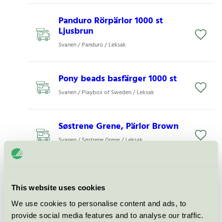
Panduro Rörpärlor 1000 st
Ljusbrun
Svanen / Panduro / Leksak
Pony beads basfärger 1000 st
Svanen / Playbox of Sweden / Leksak
Søstrene Grene, Pärlor Brown
Svanen / Søstrene Grene / Leksak
Byggeklodser, Blå og Grå
(Institution) (6993)
This website uses cookies
Svanen / Dantoy / Leksak
We use cookies to personalise content and ads, to
provide social media features and to analyse our traffic.