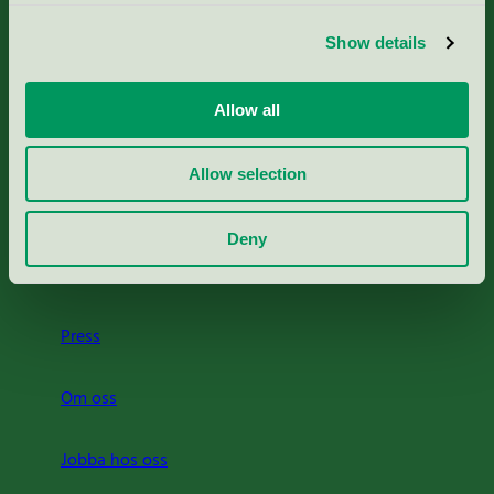
Aktuella Remisser
Show details
Nordic Ecolabelling Portal
Allow all
Portal för massa, papper & tryckerier
Allow selection
Svanens husproduktportal-HPP
Deny
Rapporter & undersökningar
Press
Om oss
Jobba hos oss