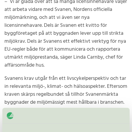
– Vi är glada över att så många licensinnehavare väljer
att arbeta vidare med Svanen, Nordens officiella
miljömärkning, och att vi även ser nya
licensinnehavare. Dels är Svanen ett kvitto för
byggföretaget på att byggnaden lever upp till strikta
miljökrav. Dels är Svanens ett effektivt verktyg för nya
EU-regler både för att kommunicera och rapportera
utmärkt miljöprestanda, säger Linda Carnby, chef för
affärsområde hus.
Svanens krav utgår från ett livscykelperspektiv och tar
in relevanta miljö-, klimat- och hälsoaspekter. Eftersom
kraven skärps regelbundet så tillhör Svanenmärkta
byggnader de miljömässigt mest hållbara i branschen.
Svanen ger ringar på vattnet
Licensinnehavarna verkar se officiell Typ 1-