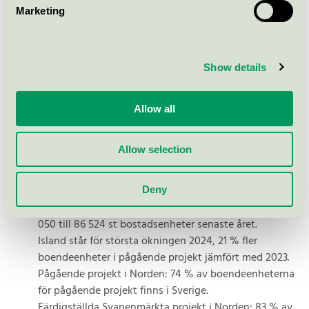
fastighetsdrift att presenteras av Joel O’Reilly och
Marketing
Linda Carnby.
För kommentarer:
Show details
Linda Carnby, chef, affärsområde hus, +46 8-55 55 24
Allow all
96,
linda.carnby@svanen.se
Fastighetsdrift 116
Allow selection
Fakta byggande i Norden
Deny
Antalet färdigbyggda bostadsenheter har ökat från 83
050 till 86 524 st bostadsenheter senaste året.
Island står för största ökningen 2024, 21 % fler
boendeenheter i pågående projekt jämfört med 2023.
Pågående projekt i Norden: 74 % av boendeenheterna
för pågående projekt finns i Sverige.
Färdigställda Svanenmärkta projekt i Norden: 83 % av