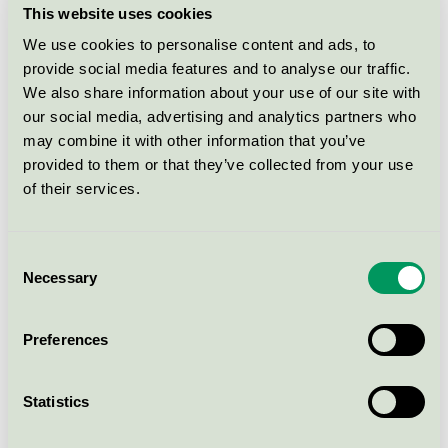
This website uses cookies
miljömärkning som en långsiktig investering.
We use cookies to personalise content and ads, to
– Vi kan konstatera att Svanens licensinnehavare
provide social media features and to analyse our traffic.
betraktar miljö som ett kärnvärde som
We also share information about your use of our site with
our social media, advertising and analytics partners who
lågkonjunkturen inte kan rubba. Det är vi glada för då
may combine it with other information that you’ve
det är bråttom att nå miljö- och klimatmål. Intresset
provided to them or that they’ve collected from your use
för Svanenmärkt byggande har också gett ringar på
of their services.
vattnet i form av nya produktgrupper. Det är nu även
möjligt att miljömärka själva driften av fastigheten,
säger Linda Carnby.
Consent
Necessary
Selection
Svanen landar på Fastighetsmässan
Preferences
Kraven för Svanenmärkt fastighetsdrift, har som syfte
att optimera resursanvändningen och att minska
Statistics
byggnadens klimatavtryck. På Fastighetsmässan 12–13
mars i Stockholm kommer Svanens nya krav för