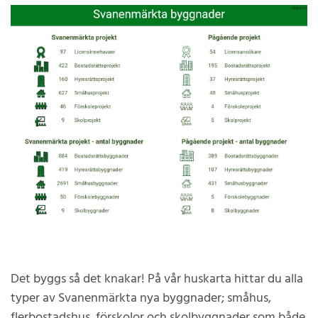
Det byggs så det knakar! På vår huskarta hittar du alla
typer av Svanenmärkta nya byggnader; småhus,
flerbostadshus, förskolor och skolbyggnader som både