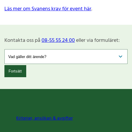
Läs mer om Svanens krav för event här
.
Kontakta oss på
08-55 55 24 00
eller via formuläret:
Fortsätt
Kriterier, ansökan & avgifter