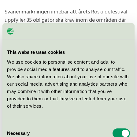
Svanenmärkningen innebär att årets Roskildefestival
uppfyller 35 obligatoriska krav inom de områden där
ett event har störst påverkan på miljö och klimat.
Kan driva utvecklingen i branschen
This website uses cookies
För Roskildefestivalen är Svanen ett viktigt steg i
We use cookies to personalise content and ads, to
arbetet med att göra festivalens miljö- och
provide social media features and to analyse our traffic.
We also share information about your use of our site with
klimatinsatser mer systematiska och bindande både
our social media, advertising and analytics partners who
internt och i samarbetet med festivalens många
may combine it with other information that you’ve
leverantörer och partners.
provided to them or that they’ve collected from your use
of their services.
– Vi har riktat in oss på
Svanenmärkningen eftersom det ger
Consent
oss en striktare och mer självständig
Necessary
Selection