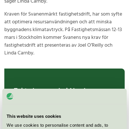
säger Linda Carnby.
Kraven för Svanenmärkt fastighetsdrift, har som syfte
att optimera resursanvändningen och att minska
byggnadens klimatavtryck. På Fastighetsmässan 12-13
mars i Stockholm kommer Svanens nya krav för
fastighetsdrift att presenteras av Joel O’Reilly och
Linda Carnby.
Fakta byggande i Norden
Antalet färdigbyggda bostadsenheter har
ökat från 83 050 till 86 524 st bostadsenheter
senaste året.
This website uses cookies
Island står för största ökningen 2024, 21 %
We use cookies to personalise content and ads, to