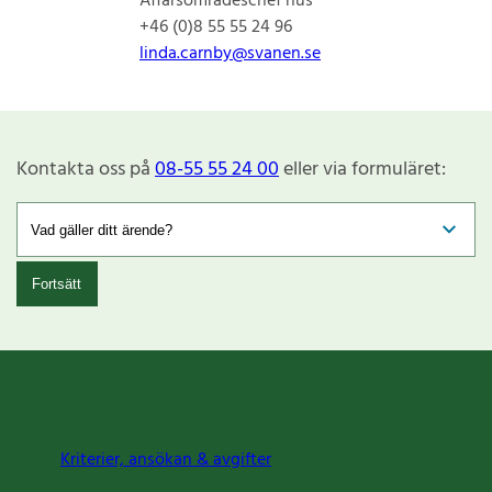
Affärsområdeschef hus
+46 (0)8 55 55 24 96
linda.carnby@svanen.se
Kontakta oss på
08-55 55 24 00
eller via formuläret:
Fortsätt
Kriterier, ansökan & avgifter