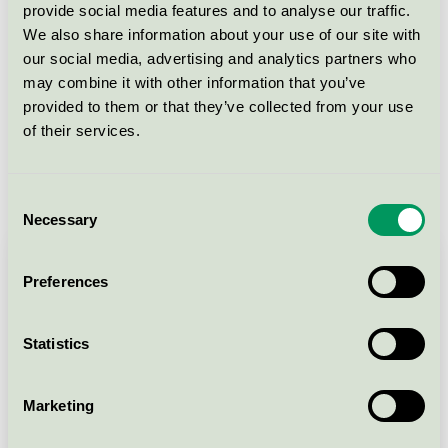
fler boendeenheter i pågående projekt
provide social media features and to analyse our traffic.
jämfört med 2023.
We also share information about your use of our site with
Pågående projekt i Norden: 74 % av
our social media, advertising and analytics partners who
boendeenheterna för pågående projekt finns
may combine it with other information that you’ve
i Sverige.
provided to them or that they’ve collected from your use
Färdigställda Svanenmärkta projekt i Norden:
of their services.
83 % av boendeenheterna finns i i Sverige.
Consent
Necessary
Selection
Preferences
Statistics
Marketing