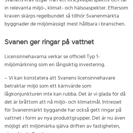
Svanens krav utgår från ett livscykelperspektiv och tar
in relevanta miljö-, klimat- och hälsoaspekter. Eftersom
kraven skärps regelbundet så tillhör Svanenmärkta
byggnader de miljömässigt mest hållbara i branschen.
Svanen ger ringar på vattnet
Licensinnehavarna verkar se officiell Typ 1-
miljömärkning som en långsiktig investering.
– Vi kan konstatera att Svanens licensinnehavare
betraktar miljö som ett kärnvärde som
lågkonjunkturen inte kan rubba. Det är vi glada för då
det är bråttom att nå miljö- och klimatmål. Intresset
för Svanenmärkt byggande har också gett ringar på
vattnet i form av nya produktgrupper. Det är nu även
möjligt att miljömärka själva driften av fastigheten,