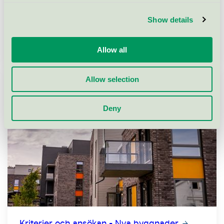
Show details
Svanenmärkt fastighetsdrift
Allow all
Allow selection
Deny
Kriterier och ansökan - Nya byggnader