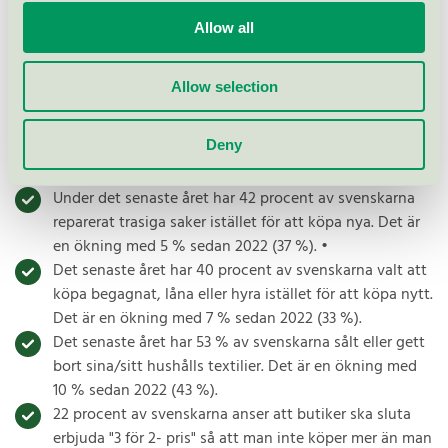
75 % procent av svenskarna säger att de försöker
Allow all
begränsa sin egen miljöpåverkan så mycket som
möjligt i vardagen
Allow selection
Under det senaste året har 54 procent av svenskarna
blivit mer medvetna om att inte köpa saker de inte
Deny
behöver för att minska sin egen miljöpåverkan. Det är
en ökning med 10 % sedan 2022 (44 %).
Under det senaste året har 42 procent av svenskarna
reparerat trasiga saker istället för att köpa nya. Det är
en ökning med 5 % sedan 2022 (37 %). •
Det senaste året har 40 procent av svenskarna valt att
köpa begagnat, låna eller hyra istället för att köpa nytt.
Det är en ökning med 7 % sedan 2022 (33 %).
Det senaste året har 53 % av svenskarna sålt eller gett
bort sina/sitt hushålls textilier. Det är en ökning med
10 % sedan 2022 (43 %).
22 procent av svenskarna anser att butiker ska sluta
erbjuda "3 för 2- pris" så att man inte köper mer än man