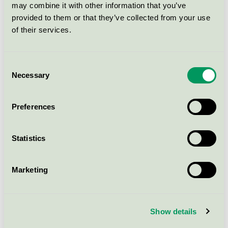
may combine it with other information that you’ve
provided to them or that they’ve collected from your use
of their services.
Consent
Necessary
Selection
Den hållbara konsumtionen ökar bland svenskarna
under åren 2022-2024. Undersökningen "Nordic
Preferences
consumer sustainability index" genomfördes av Opinion
på uppdrag av Nordisk miljömärkning. Totalt tillfrågades
Statistics
4 516 nordiska konsumenter, varav 1 003 svenskar i
åldern 16+ under perioden 15 mars – 15 april 2024.
Marketing
Svenska konsumenter om hållbar
Show details
konsumtion: