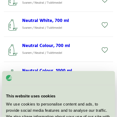
Svanen / Neutral / Tvättmedel
Neutral White, 700 ml
Svanen / Neutral / Tvättmedel
Neutral Colour, 700 ml
Svanen / Neutral / Tvättmedel
Neutral Colour, 1000 ml
Svanen / Neutral / Tvättmedel
Zendium Kids Toothpaste, 75 ml
This website uses cookies
Svanen / Zendium / Tandkräm för barn
We use cookies to personalise content and ads, to
provide social media features and to analyse our traffic.
We also share information about your use of our site with