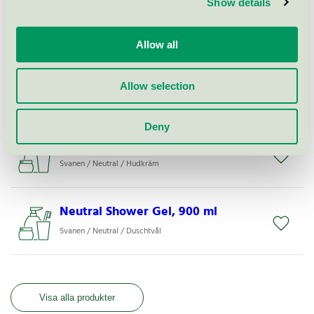
Show details
Svanen / Neutral / Hudkräm
Allow all
Neutral Hand Wash, refill pack,
500 ml
Allow selection
Svanen / Neutral / Handtvål, flytande
Deny
Neutral Body Cream, 250 ml
Svanen / Neutral / Hudkräm
Neutral Shower Gel, 900 ml
Svanen / Neutral / Duschtvål
Visa alla produkter