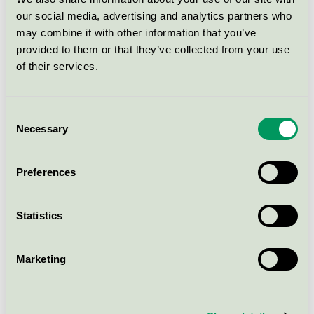
Zendium Kids Toothpaste, 2 x 50
our social media, advertising and analytics partners who
ml
may combine it with other information that you’ve
Svanen / Zendium / Tandkräm för barn
provided to them or that they’ve collected from your use
of their services.
Neutral Hand Wash, 250 ml
Svanen / Neutral / Handtvål, flytande
Consent
Necessary
Selection
Neutral Hand Soap, 2 stk. 2x100
gram
Preferences
Svanen / Neutral / Handtvål, fast
Statistics
Neutral Intimate Wash, 250 ml
Marketing
Svanen / Neutral / Intimtvål
Neutral Day Cream, 50 ml