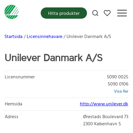
Mina favoriter
Hitta produkter
Startsida
Licensinnehavare
Unilever Danmark A/S
Unilever Danmark A/S
Licensnummer
5090 0025
5090 0106
Visa fler
Hemsida
http://www.unilever.dk
Adress
Ørestads Boulevard 73
2300
København S