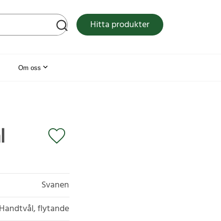
tsen
Hitta produkter
Om oss
l
Svanen
Handtvål, flytande