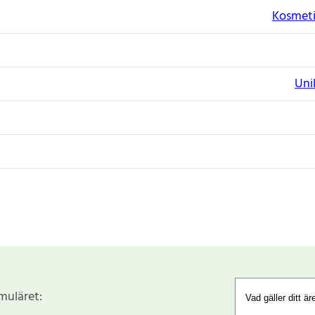
Kosmeti
Uni
rmuläret: