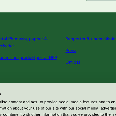
rtal för massa, papper &
Rapporter & undersöknin
yckerier
Press
anens husproduktportal-HPP
Om oss
s
ise content and ads, to provide social media features and to an
rmation about your use of our site with our social media, advertis
 combine it with other information that you’ve provided to them o