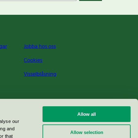
gar
Jobba hos oss
Cookies
Visselblåsning
Allow all
alyse our
ing and
Allow selection
r that