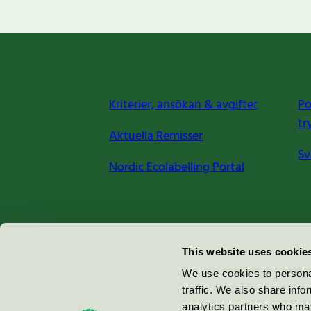
Kriterier, ansökan & avgifter
Po
tr
Aktuella Remisser
Sv
Nordic Ecolabelling Portal
Miljömärkning Sverige AB
This website uses cookie
Box
38114
We use cookies to personal
traffic. We also share info
100 64
Stockholm
analytics partners who may