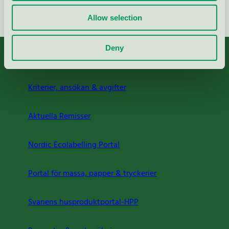
Fortsätt
Allow selection
Deny
Kriterier, ansökan & avgifter
Aktuella Remisser
Nordic Ecolabelling Portal
Portal för massa, papper & tryckerier
Svanens husproduktportal-HPP