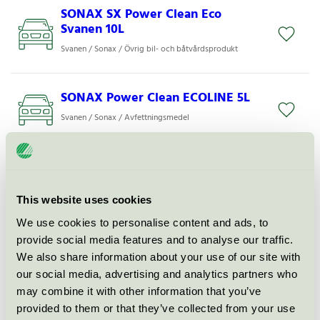
SONAX SX Power Clean Eco
Svanen 10L
Svanen / Sonax / Övrig bil- och båtvårdsprodukt
SONAX Power Clean ECOLINE 5L
Svanen / Sonax / Avfettningsmedel
SONAX SX Eco Gloss Dry+Wax,
10L
This website uses cookies
Svanen / Sonax / Vax och polish
We use cookies to personalise content and ads, to
provide social media features and to analyse our traffic.
SONAX Bilschampo ECOLINE 1L
We also share information about your use of our site with
Svanen / Sonax / Fordonsschampo
our social media, advertising and analytics partners who
may combine it with other information that you’ve
provided to them or that they’ve collected from your use
SONAX Power Clean ECOLINE 1L