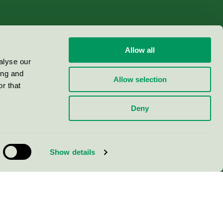
Allow all
alyse our
ing and
Allow selection
r that
Deny
Show details