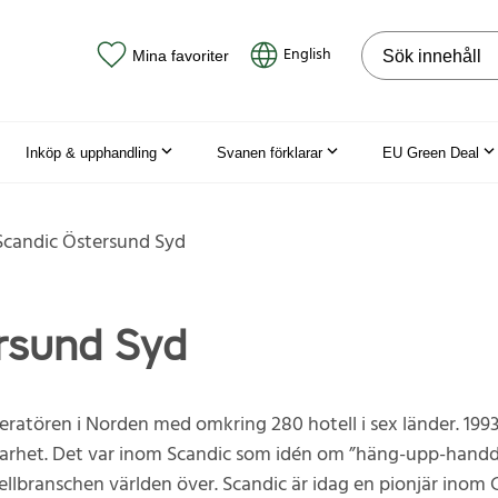
Sök på webbpla
English
Mina favoriter
Inköp & upphandling
Svanen förklarar
EU Green Deal
Scandic Östersund Syd
rsund Syd
eratören i Norden med omkring 280 hotell i sex länder. 1993
lbarhet. Det var inom Scandic som idén om ”häng-upp-han
ellbranschen världen över. Scandic är idag en pionjär inom