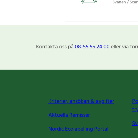
Svanen / Sca
Kontakta oss på
08-55 55 24 00
eller via fo
Kriterier, ansökan & avgifter
Po
tr
Aktuella Remisser
Sv
Nordic Ecolabelling Portal