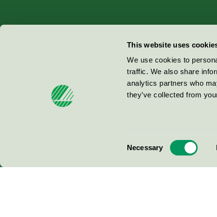
Miljömärkning Sverige AB
This website uses cookie
Box
38114
We use cookies to personal
traffic. We also share info
100 64
Stockholm
analytics partners who may
they’ve collected from your
© 2026
Consent
Necessary
Selection