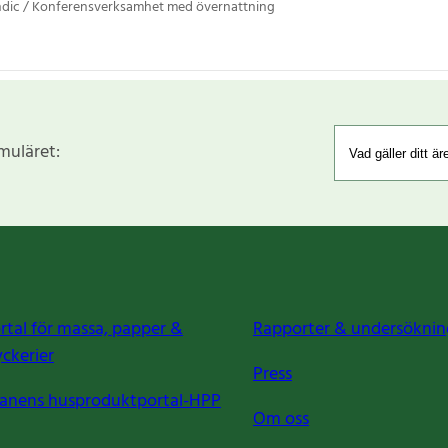
ndic / Konferensverksamhet med övernattning
rmuläret:
rtal för massa, papper &
Rapporter & undersöknin
yckerier
Press
anens husproduktportal-HPP
Om oss