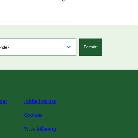
Fortsätt
gar
Jobba hos oss
Cookies
Visselblåsning