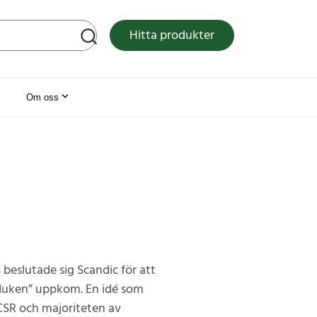
tsen
Hitta produkter
Om oss
 beslutade sig Scandic för att
dduken” uppkom. En idé som
 CSR och majoriteten av