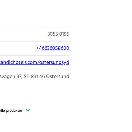
3055 0195
+46636858600
candichotels.com/ostersundsyd
svägen 97
SE-831 46
Östersund