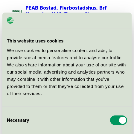
PEAB Bostad, Flerbostadshus, Brf
Korpralen 1914 (Trossen 2)
Svanen / PEAB / Flerbostadshus
This website uses cookies
PEAB Bostad, Flerbostadshus, Brf
Majoren (Borås Regementet 9 och
We use cookies to personalise content and ads, to
Borås Regementet 10)
provide social media features and to analyse our traffic.
Svanen / PEAB / Flerbostadshus
We also share information about your use of our site with
our social media, advertising and analytics partners who
may combine it with other information that you’ve
PEAB Bostad, Flerbostadshus,
provided to them or that they’ve collected from your use
Dockporten (Malmö Dockporten
of their services.
8)
Svanen / PEAB / Flerbostadshus
Consent
Necessary
Selection
PEAB Bostad, Småhus, Brf
Tallgläntan (Almen 3)