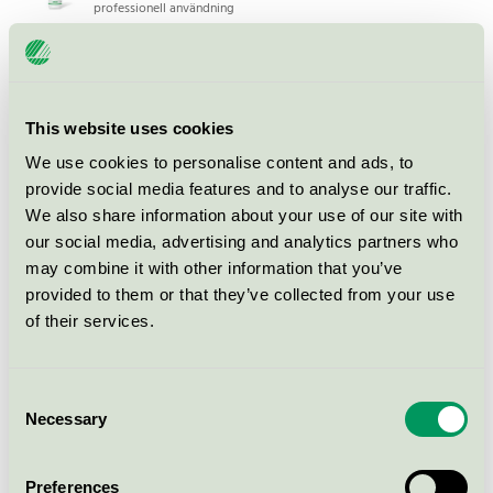
professionell användning
Conditioner, 5 l
Svanen / Golvrengöringsmedel för professionell
This website uses cookies
användning
We use cookies to personalise content and ads, to
provide social media features and to analyse our traffic.
Trust, 5 l
We also share information about your use of our site with
Svanen / Gipeco / Rengöringsmedel för textila golv
our social media, advertising and analytics partners who
för professionell användning
may combine it with other information that you’ve
provided to them or that they’ve collected from your use
of their services.
Allrent Impregneringsvätska,
parfymfri 10 l
Svanen / Gipeco / Allrengöringsmedel för
Consent
professionell användning
Necessary
Selection
Prox grovrent, 200 l
Preferences