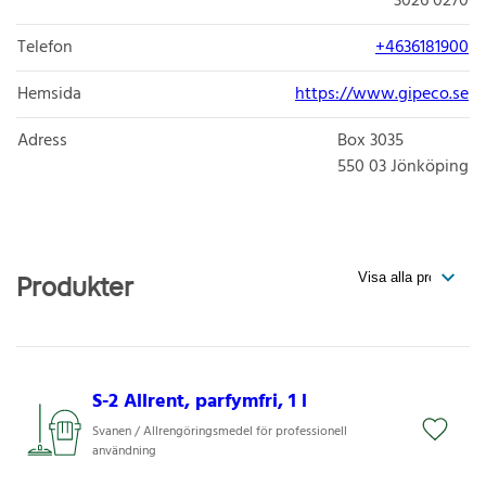
3026 0270
Telefon
+4636181900
Hemsida
https://www.gipeco.se
Adress
Box 3035
550 03
Jönköping
Produkter
S-2 Allrent, parfymfri, 1 l
Svanen / Allrengöringsmedel för professionell
användning