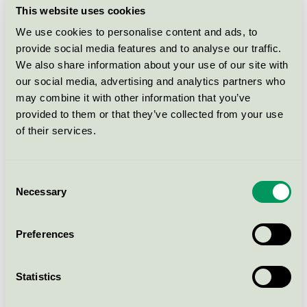
cm, vita och färgade.
This website uses cookies
Svanen / Kronljus och antikljus
We use cookies to personalise content and ads, to
provide social media features and to analyse our traffic.
We also share information about your use of our site with
Affari, kronljus, 8 st, 19-35 cm,
vita
our social media, advertising and analytics partners who
may combine it with other information that you’ve
Svanen / Affari of Sweden / Kronljus och antikljus
provided to them or that they’ve collected from your use
of their services.
Duni, antikljus, 10 st, 21-25 cm,
vita och färgade.
Consent
Svanen / Duni / Kronljus och antikljus
Necessary
Selection
Tingstad, kronljus, 50 st, 19-35
Preferences
cm, vita
Svanen / Tingstad / Kronljus och antikljus
Statistics