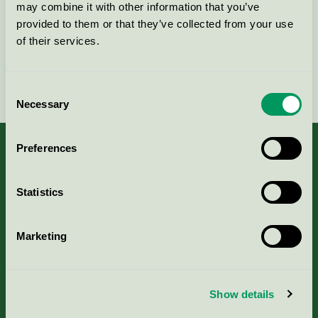
Kontakta oss på
08-55 55 24 00
eller via formuläret:
may combine it with other information that you’ve
provided to them or that they’ve collected from your use
of their services.
Fortsätt
Consent
Necessary
Selection
Preferences
Kriterier, ansökan & avgifter
Statistics
Aktuella Remisser
Marketing
Nordic Ecolabelling Portal
Show details
Portal för massa, papper & tryckerier