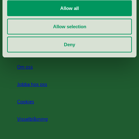
Allow all
Svanens husproduktportal-HPP
Allow selection
Rapporter & undersökningar
Deny
Press
Om oss
Jobba hos oss
Cookies
Visselblåsning