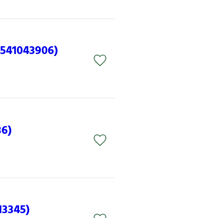
2541043906)
36)
13345)