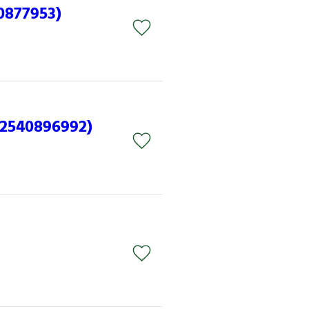
0877953)
22540896992)