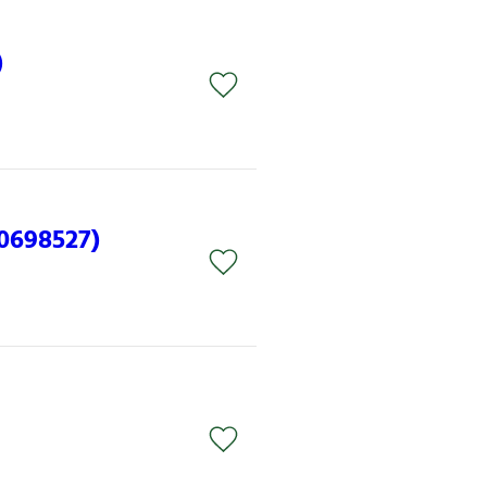
)
0698527)