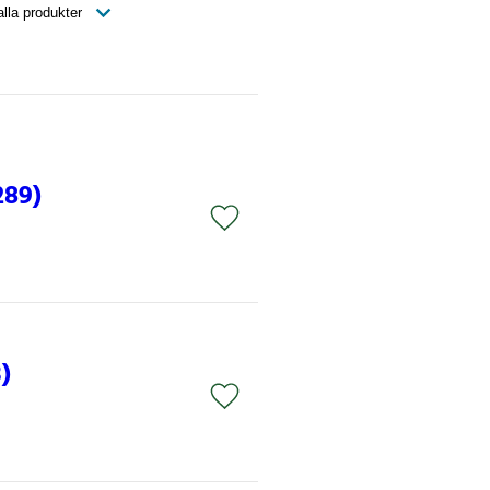
289)
)