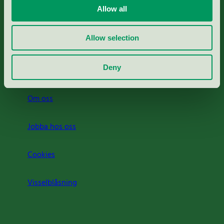
Allow all
Svanens husproduktportal-HPP
Allow selection
Rapporter & undersökningar
Deny
Press
Om oss
Jobba hos oss
Cookies
Visselblåsning