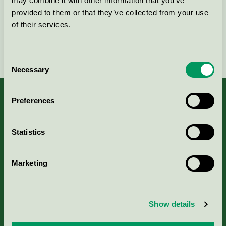
may combine it with other information that you’ve
provided to them or that they’ve collected from your use
of their services.
Fortsätt
Consent
Necessary
Selection
Preferences
Kriterier, ansökan & avgifter
Statistics
Aktuella Remisser
Marketing
Nordic Ecolabelling Portal
Show details
Portal för massa, papper & tryckerier