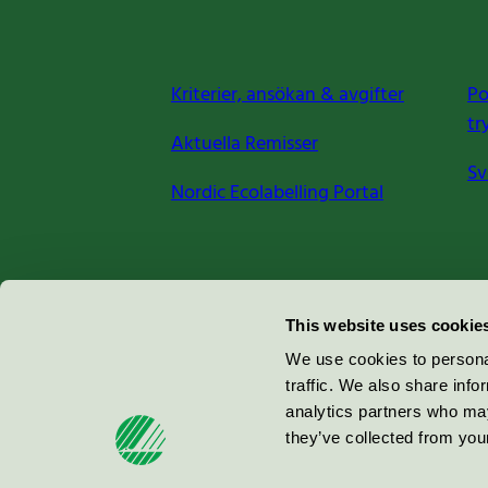
Kriterier, ansökan & avgifter
Po
tr
Aktuella Remisser
Sv
Nordic Ecolabelling Portal
Miljömärkning Sverige AB
This website uses cookie
Box
38114
We use cookies to personal
traffic. We also share info
100 64
Stockholm
analytics partners who may
they’ve collected from your
© 2026