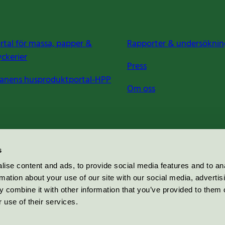
rtal för massa, papper &
Rapporter & undersöknin
yckerier
Press
anens husproduktportal-HPP
Om oss
s
ise content and ads, to provide social media features and to an
rmation about your use of our site with our social media, advertis
 combine it with other information that you’ve provided to them o
 use of their services.