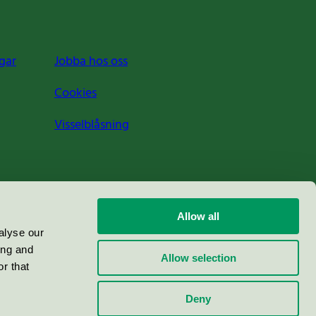
gar
Jobba hos oss
Cookies
Visselblåsning
Allow all
alyse our
ing and
Allow selection
r that
Deny