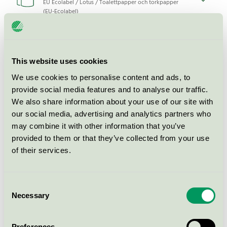
EU Ecolabel / Lotus / Toalettpapper och torkpapper
(EU-Ecolabel)
LOTUS Soft Embo BRT 24 rll
(6413200557825)
This website uses cookies
EU Ecolabel / Lotus / Toalettpapper och torkpapper
We use cookies to personalise content and ads, to
(EU-Ecolabel)
provide social media features and to analyse our traffic.
We also share information about your use of our site with
Lotus Torky
our social media, advertising and analytics partners who
may combine it with other information that you’ve
Svanen / Lotus / Hushållspapper
provided to them or that they’ve collected from your use
of their services.
LOTUS Soft Embo BRT 18 rll
(7322541399492)
Consent
EU Ecolabel / Lotus / Toalettpapper och torkpapper
Necessary
(EU-Ecolabel)
Selection
Preferences