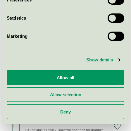
LOTUS Emilia White HHT 16 rll
(6413200034043)
EU Ecolabel / Lotus / Toalettpapper och torkpapper
Statistics
(EU-Ecolabel)
Marketing
LOTUS Emilia White HHT 12 rll
(6413200557818)
EU Ecolabel / Lotus / Toalettpapper och torkpapper
Show details
(EU-Ecolabel)
Allow all
Lotus Comfort BRT 60/16p
(101557)
Allow selection
Svanen / Lotus / Toalettpapper
Deny
LOTUS Emilia White HHT 1/2
sheet 4 rll (7310361137622)
EU Ecolabel / Lotus / Toalettpapper och torkpapper