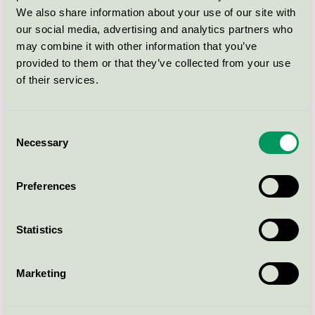
We also share information about your use of our site with
our social media, advertising and analytics partners who
LIV Allroundtvål perfumed, 5 l
may combine it with other information that you’ve
Svanen / Liv / Duschtvål
provided to them or that they’ve collected from your use
of their services.
LIV Allround Soap perfumed, 2,5 l
Svanen / Liv / Duschtvål
Consent
Necessary
Selection
LIV Mild Handtvål 4i1 fragrance
free, 150 ml
Preferences
Svanen / Liv / Handtvål, flytande
Statistics
LIV Hand & Hudkräm, 125 ml
Svanen / Liv / Hudkräm
Marketing