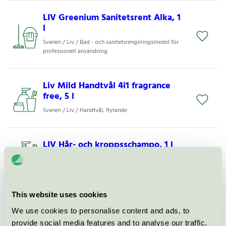
LIV Greenium Sanitetsrent Alka, 1
l
Svanen / Liv / Bad - och sanitetsrengöringsmedel för
professionell användning
Liv Mild Handtvål 4i1 fragrance
free, 5 l
Svanen / Liv / Handtvål, flytande
LIV Hår- och kroppsschampo, 1 l
Svanen / Liv / Handtvål, flytande
LIV Mild Handtvål 4i1 fragrance
This website uses cookies
free, 1 l
We use cookies to personalise content and ads, to
Svanen / Liv / Handtvål, flytande
provide social media features and to analyse our traffic.