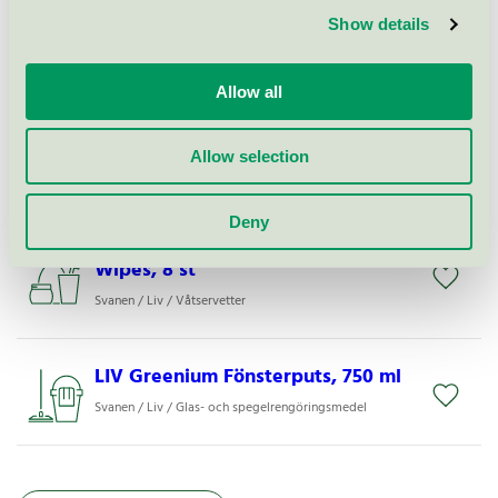
LIV Hand & Hudkräm, 250 ml
Show details
Svanen / Liv / Hudkräm
Allow all
LIV Mild Handtvål 4i1 fragrance
free, 600 ml
Allow selection
Svanen / Liv / Handtvål, flytande
Deny
Liv By Clemondo Wash Body
Wipes, 8 st
Svanen / Liv / Våtservetter
LIV Greenium Fönsterputs, 750 ml
Svanen / Liv / Glas- och spegelrengöringsmedel