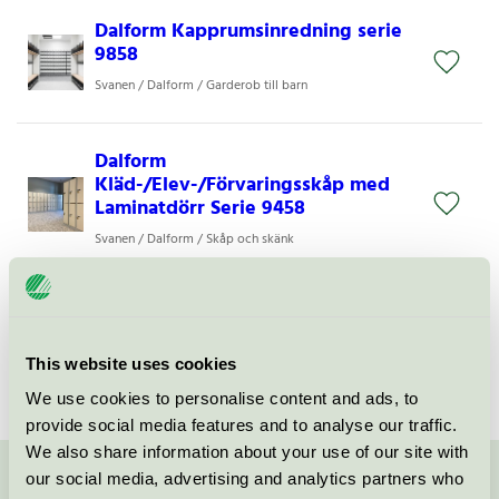
Dalform Kapprumsinredning serie
9858
Svanen / Dalform / Garderob till barn
Dalform
Kläd-/Elev-/Förvaringsskåp med
Laminatdörr Serie 9458
Svanen / Dalform / Skåp och skänk
Dalform
Kläd-/Elev-/Förvaringsskåp med
Ståldörr Serie 9458
This website uses cookies
Svanen / Dalform / Skåp och skänk
We use cookies to personalise content and ads, to
provide social media features and to analyse our traffic.
We also share information about your use of our site with
our social media, advertising and analytics partners who