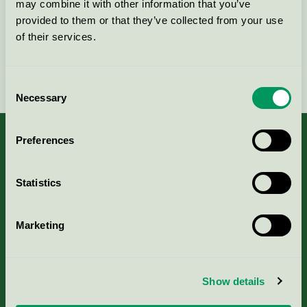
Kontakta oss på
08-55 55 24 00
eller via formuläret:
may combine it with other information that you’ve
provided to them or that they’ve collected from your use
of their services.
Fortsätt
Consent
Necessary
Selection
Preferences
Kriterier, ansökan & avgifter
Statistics
Aktuella Remisser
Marketing
Nordic Ecolabelling Portal
Show details
Portal för massa, papper & tryckerier