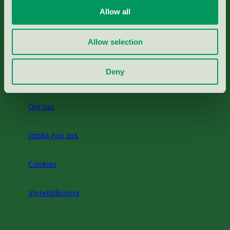
Allow all
Svanens husproduktportal-HPP
Allow selection
Rapporter & undersökningar
Deny
Press
Om oss
Jobba hos oss
Cookies
Visselblåsning