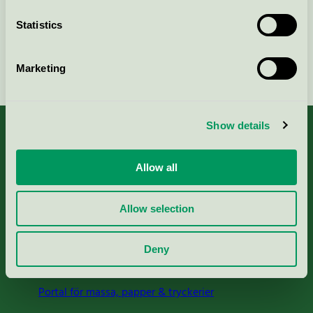
Statistics
Fortsätt
Marketing
Show details
Allow all
Kriterier, ansökan & avgifter
Allow selection
Aktuella Remisser
Deny
Nordic Ecolabelling Portal
Portal för massa, papper & tryckerier