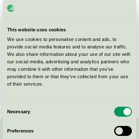
Couronne/Swieca Korona 200 mm
/ 24 mm, ivoor (doos 60 stuks)
Svanen / Bolsius / Kronljus och antikljus
This website uses cookies
Bolsius crystal maxi lights, Box 12
We use cookies to personalise content and ads, to
pieces, Art.nr. 103631032500
provide social media features and to analyse our traffic.
We also share information about your use of our site with
Svanen / Bolsius / Värmeljus och andra ljus i behållare
our social media, advertising and analytics partners who
may combine it with other information that you’ve
Kroonkaarsen/Crown
provided to them or that they’ve collected from your use
candles/Krone Kerzen/Bougies
of their services.
Couronne/Swieca Korona 240 mm
/ 24 mm wit (doos 24 stuks)
Svanen / Bolsius / Kronljus och antikljus
Consent
Necessary
Selection
Preferences
Kontakta oss på
08-55 55 24 00
eller via formuläret: