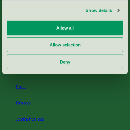
Aktuella Remisser
Show details
Nordic Ecolabelling Portal
Allow all
Portal för massa, papper & tryckerier
Allow selection
Svanens husproduktportal-HPP
Deny
Rapporter & undersökningar
Press
Om oss
Jobba hos oss