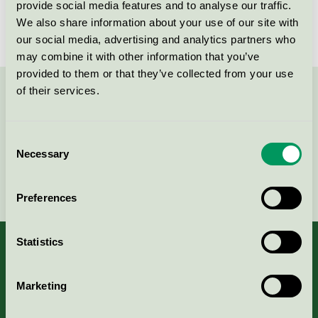
3 skohyllor
provide social media features and to analyse our traffic.
We also share information about your use of our site with
EU Ecolabel / AJ Produkter / Kontorsmöbler (EU
Ecolabel)
our social media, advertising and analytics partners who
may combine it with other information that you’ve
provided to them or that they’ve collected from your use
of their services.
Kontakta oss på
08-55 55 24 00
eller via formuläret:
Consent
Necessary
Selection
Fortsätt
Preferences
Statistics
Marketing
Kriterier, ansökan & avgifter