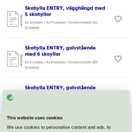
Skohylla ENTRY, vägghängd med
5 skohyllor
EU Ecolabel / AJ Produkter / Kontorsmöbler (EU
Ecolabel)
Skohylla ENTRY, golvstående
med 6 skoyllor
EU Ecolabel / AJ Produkter / Kontorsmöbler (EU
Ecolabel)
Skohylla ENTRY, golvstående
med 10 skohyllor
EU Ecolabel / AJ Produkter / Kontorsmöbler (EU
Ecolabel)
This website uses cookies
Skohylla ENTRY, vägghängd med
We use cookies to personalise content and ads, to