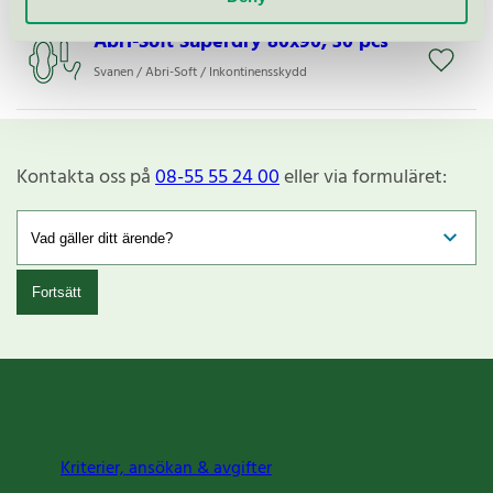
Abri-Soft Superdry 80x90, 30 pcs
Svanen / Abri-Soft / Inkontinensskydd
Kontakta oss på
08-55 55 24 00
eller via formuläret:
Fortsätt
Kriterier, ansökan & avgifter