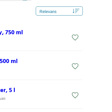
, 750 ml
500 ml
r, 5 l
vätt