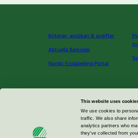
Kriterier, ansökan & avgifter
Po
tr
Aktuella Remisser
Sv
Nordic Ecolabelling Portal
Miljömärkning Sverige AB
This website uses cookie
Box
38114
We use cookies to personal
traffic. We also share info
100 64
Stockholm
analytics partners who may
they’ve collected from your