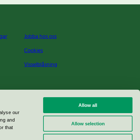
gar
Jobba hos oss
Cookies
Visselblåsning
Allow all
alyse our
ing and
Allow selection
r that