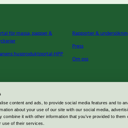
rtal för massa, papper &
Rapporter & undersöknin
yckerier
Press
anens husproduktportal-HPP
Om oss
s
ise content and ads, to provide social media features and to an
rmation about your use of our site with our social media, advertis
 combine it with other information that you’ve provided to them o
 use of their services.